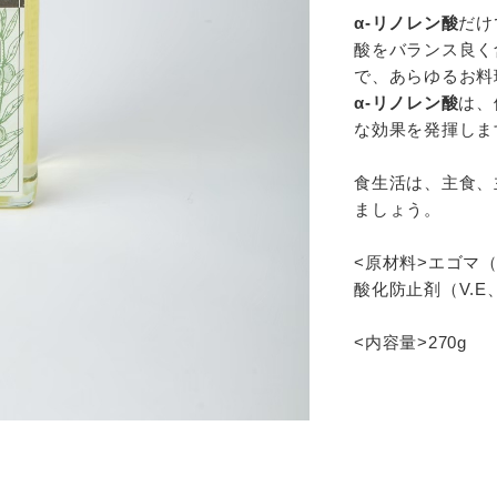
α-リノレン酸
だけ
酸をバランス良く
で、あらゆるお料
お買い物を続ける
カートへ進む
α-リノレン酸
は、
な効果を発揮しま
食生活は、主食、
ましょう。
<原材料>エゴマ
酸化防止剤（V.E、
<内容量>270g