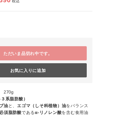
税込
ただいま品切れ中です。
お気に入りに追加
270g
-３系脂肪酸）
ブ油
と、
エゴマ（しそ科植物）油
をバランス
必須脂肪酸
である
α-リノレン酸
を含む食用油