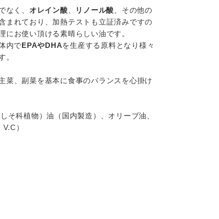
でなく、
オレイン酸
、
リノール酸
、その他の
含まれており、加熱テストも立証済みですの
理にお使い頂ける素晴らしい油です。
体内で
EPAやDHA
を生産する原料となり様々
す。
主菜、副菜を基本に食事のバランスを心掛け
（しそ科植物）油（国内製造）、オリーブ油、
V.C）