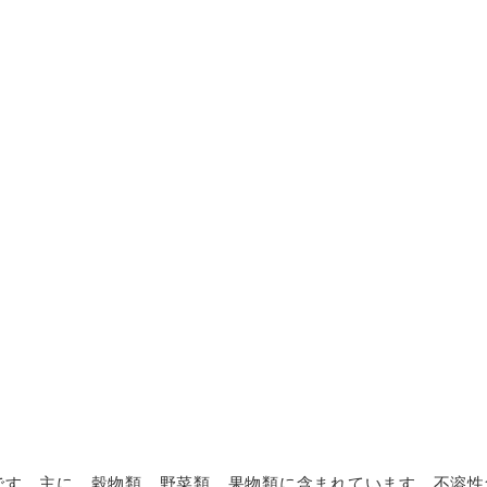
です。主に、穀物類、野菜類、果物類に含まれています。不溶性