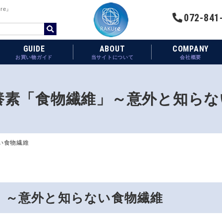
re』
072-841
GUIDE
ABOUT
COMPANY
お買い物ガイド
当サイトについて
会社概要
栄養素「食物繊維」～意外と知ら
い食物繊維
維」～意外と知らない食物繊維